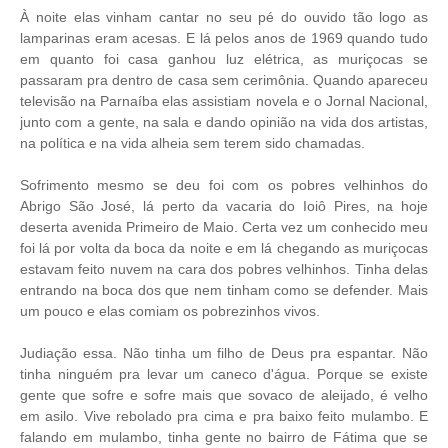
À noite elas vinham cantar no seu pé do ouvido tão logo as
lamparinas eram acesas. E lá pelos anos de 1969 quando tudo
em quanto foi casa ganhou luz elétrica, as muriçocas se
passaram pra dentro de casa sem cerimônia. Quando apareceu
televisão na Parnaíba elas assistiam novela e o Jornal Nacional,
junto com a gente, na sala e dando opinião na vida dos artistas,
na política e na vida alheia sem terem sido chamadas.
Sofrimento mesmo se deu foi com os pobres velhinhos do
Abrigo São José, lá perto da vacaria do Ioiô Pires, na hoje
deserta avenida Primeiro de Maio. Certa vez um conhecido meu
foi lá por volta da boca da noite e em lá chegando as muriçocas
estavam feito nuvem na cara dos pobres velhinhos. Tinha delas
entrando na boca dos que nem tinham como se defender. Mais
um pouco e elas comiam os pobrezinhos vivos.
Judiação essa. Não tinha um filho de Deus pra espantar. Não
tinha ninguém pra levar um caneco d'água. Porque se existe
gente que sofre e sofre mais que sovaco de aleijado, é velho
em asilo. Vive rebolado pra cima e pra baixo feito mulambo. E
falando em mulambo, tinha gente no bairro de Fátima que se