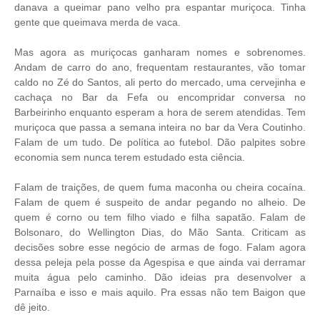
danava a queimar pano velho pra espantar muriçoca. Tinha
gente que queimava merda de vaca.
Mas agora as muriçocas ganharam nomes e sobrenomes.
Andam de carro do ano, frequentam restaurantes, vão tomar
caldo no Zé do Santos, ali perto do mercado, uma cervejinha e
cachaça no Bar da Fefa ou encompridar conversa no
Barbeirinho enquanto esperam a hora de serem atendidas. Tem
muriçoca que passa a semana inteira no bar da Vera Coutinho.
Falam de um tudo. De política ao futebol. Dão palpites sobre
economia sem nunca terem estudado esta ciência.
Falam de traições, de quem fuma maconha ou cheira cocaína.
Falam de quem é suspeito de andar pegando no alheio. De
quem é corno ou tem filho viado e filha sapatão. Falam de
Bolsonaro, do Wellington Dias, do Mão Santa. Criticam as
decisões sobre esse negócio de armas de fogo. Falam agora
dessa peleja pela posse da Agespisa e que ainda vai derramar
muita água pelo caminho. Dão ideias pra desenvolver a
Parnaíba e isso e mais aquilo. Pra essas não tem Baigon que
dê jeito.