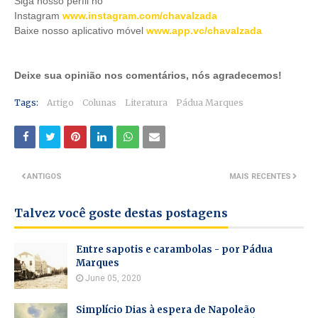
Siga nosso perfil no
Instagram
www.instagram.com/chavalzada
Baixe nosso aplicativo móve
l
www.app.vc/chavalzada
Deixe sua opinião nos comentários, nós agradecemos!
Tags:
Artigo
Colunas
Literatura
Pádua Marques
ANTIGOS
MAIS RECENTES
Talvez você goste destas postagens
Entre sapotis e carambolas - por Pádua
Marques
June 05, 2020
Simplício Dias à espera de Napoleão