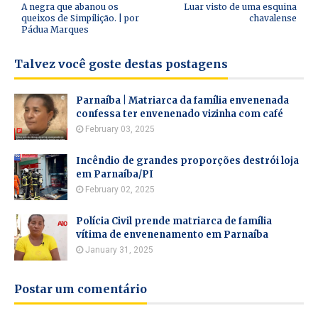
A negra que abanou os
Luar visto de uma esquina
queixos de Simpilição. | por
chavalense
Pádua Marques
Talvez você goste destas postagens
Parnaíba | Matriarca da família envenenada
confessa ter envenenado vizinha com café
February 03, 2025
Incêndio de grandes proporções destrói loja
em Parnaíba/PI
February 02, 2025
Polícia Civil prende matriarca de família
vítima de envenenamento em Parnaíba
January 31, 2025
Postar um comentário