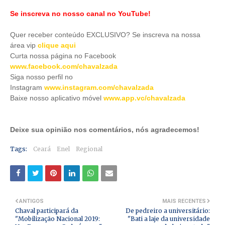
Se inscreva no nosso canal no YouTube!
Quer receber conteúdo EXCLUSIVO? Se inscreva na nossa
área vip
clique aqui
Curta nossa página no Facebook
www.facebook.com/chavalzada
Siga nosso perfil no
Instagram
www.instagram.com/chavalzada
Baixe nosso aplicativo móve
l
www.app.vc/chavalzada
Deixe sua opinião nos comentários, nós agradecemos!
Tags:
Ceará
Enel
Regional
ANTIGOS
MAIS RECENTES
Chaval participará da
De pedreiro a universitário:
"Mobilização Nacional 2019:
"Bati a laje da universidade