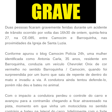
Duas pessoas ficaram gravemente feridas durante um acidente
de trânsito ocorrido por volta das 16h30 de ontem, quinta-feira
27, na CE-085, entre Camocim e Barroquinha, nas
proximidades da Igreja de Santa Luzia.
Conforme apurou o blog Camocim Polícia 24h, uma mulher
identificada como Antonia Carla, 35 anos, residente em
Barroquinha, conduzia um veículo Chevrolet Onix de cor
vermelho no sentido Barroquinha / Camocim, quando foi
surpreendida por um burro que saiu de repente de dentro do
mato e invadiu a via. A condutora ainda tentou defende-lo,
porém não deu e bateu no animal.
Com o impacto a condutora perdeu o controle do carro e
avançou para a contramão chegando a ficar atravessado na
pista, momento em que vinha um motociclista no sentido
contrário e bateu na lateral do carro. Infelizmente com o forte