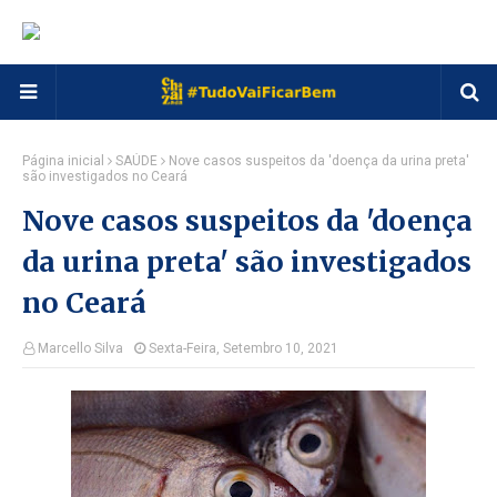
Página inicial
SAÚDE
Nove casos suspeitos da 'doença da urina preta'
são investigados no Ceará
Nove casos suspeitos da 'doença
da urina preta' são investigados
no Ceará
Marcello Silva
Sexta-Feira, Setembro 10, 2021