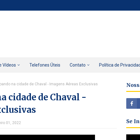
e Vídeos
Telefones Úteis
Contato
Política de Privacida
oando na cidade de Chaval - Imagens Aéreas Exclusivas
Noss
a cidade de Chaval -
clusivas
Se I
eiro 01, 2022