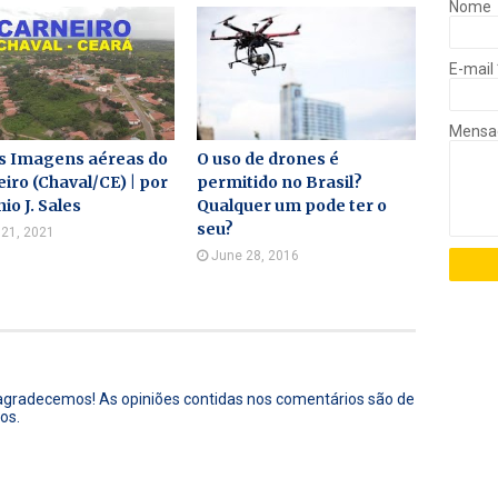
Nome
E-mail
Mens
s Imagens aéreas do
O uso de drones é
iro (Chaval/CE) | por
permitido no Brasil?
io J. Sales
Qualquer um pode ter o
seu?
l 21, 2021
June 28, 2016
 agradecemos! As opiniões contidas nos comentários são de
os.