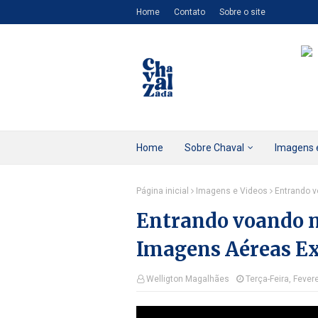
Home
Contato
Sobre o site
Home
Sobre Chaval
Imagens 
Página inicial
Imagens e Videos
Entrando v
Entrando voando n
Imagens Aéreas Ex
Welligton Magalhães
Terça-Feira, Fever