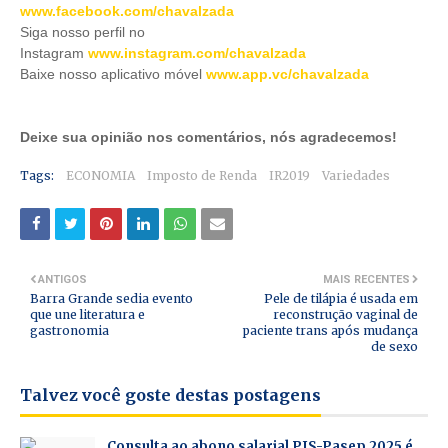
www.facebook.com/chavalzada
Siga nosso perfil no
Instagram
www.instagram.com/chavalzada
Baixe nosso aplicativo móve
l
www.app.vc/chavalzada
Deixe sua opinião nos comentários, nós agradecemos!
Tags:
ECONOMIA
Imposto de Renda
IR2019
Variedades
ANTIGOS
MAIS RECENTES
Barra Grande sedia evento
Pele de tilápia é usada em
que une literatura e
reconstrução vaginal de
gastronomia
paciente trans após mudança
de sexo
Talvez você goste destas postagens
Consulta ao abono salarial PIS-Pasep 2025 é