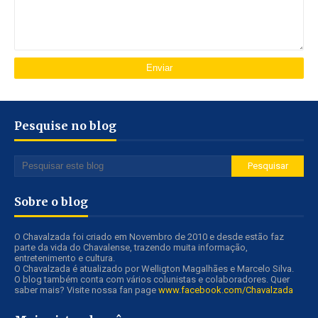
Pesquise no blog
Sobre o blog
O Chavalzada foi criado em Novembro de 2010 e desde estão faz
parte da vida do Chavalense, trazendo muita informação,
entretenimento e cultura.
O Chavalzada é atualizado por Welligton Magalhães e Marcelo Silva.
O blog também conta com vários colunistas e colaboradores. Quer
saber mais? Visite nossa fan page
www.facebook.com/Chavalzada