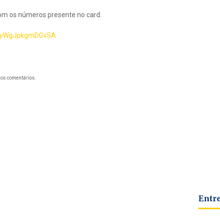
om os números presente no card.
Qj5yWgJpkgmDGvSA
os comentários.
Entr