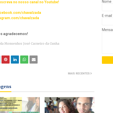
Nome
inscreva no nosso canal no Youtube!
cebook.com/chavalzada
E-mail
agram.com/chavalzada
Mens
nós agradecemos!
ola Monsenhor José Carneiro da Cunha
MAIS RECENTES
tagens