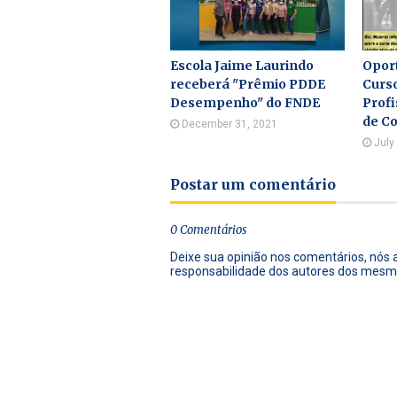
Escola Jaime Laurindo
Oport
receberá "Prêmio PDDE
Curso
Desempenho" do FNDE
Prof
de C
December 31, 2021
July
Postar um comentário
0 Comentários
Deixe sua opinião nos comentários, nós
responsabilidade dos autores dos mesm